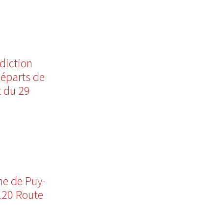
rdiction
départs de
t du 29
e de Puy-
120 Route