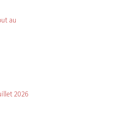
out au
illet 2026