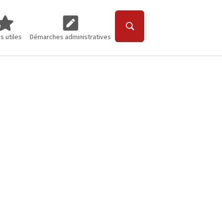
"
"Contact"
enu for "Liens utiles"
Submenu for "Démarches administratives"
s utiles
Démarches administratives