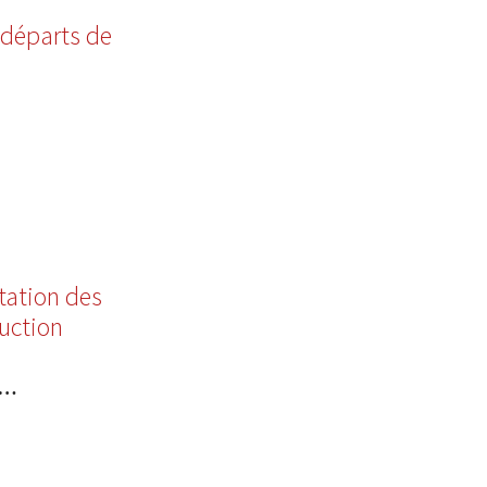
s départs de
itation des
uction
6…