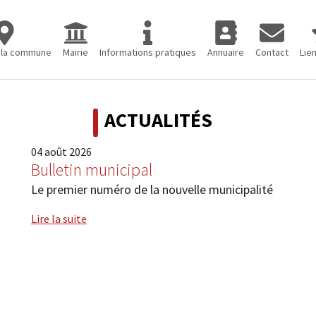
eil"
or "Découvrir la commune"
Submenu for "Mairie"
Submenu for "Informations pratiques"
Submenu for "Annuaire
Submenu for 
Subm
 la commune
Mairie
Informations pratiques
Annuaire
Contact
Lien
ACTUALITÉS
04
août
2026
Bulletin municipal
Le premier numéro de la nouvelle municipalité
Lire la suite