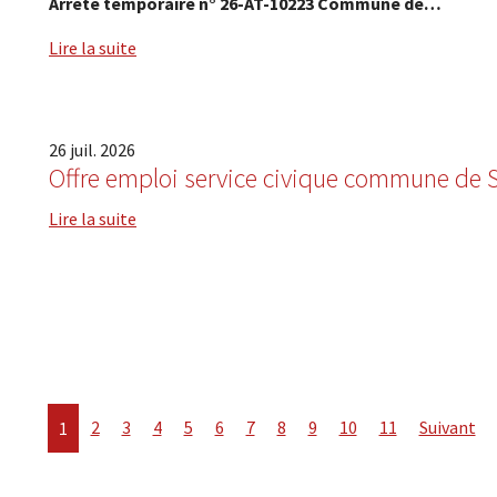
Arrêté temporaire n° 26-AT-10223 Commune de…
Lire la suite
26
juil.
2026
Offre emploi service civique commune de 
Lire la suite
2
3
4
5
6
7
8
9
10
11
Suivant
1