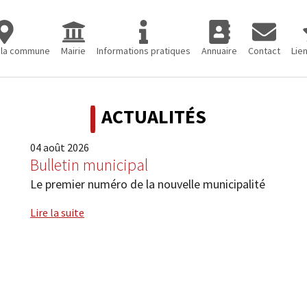
eil"
or "Découvrir la commune"
Submenu for "Mairie"
Submenu for "Informations pratiques"
Submenu for "Annuaire
Submenu for 
Subm
 la commune
Mairie
Informations pratiques
Annuaire
Contact
Lien
ACTUALITÉS
04
août
2026
Bulletin municipal
Le premier numéro de la nouvelle municipalité
Lire la suite