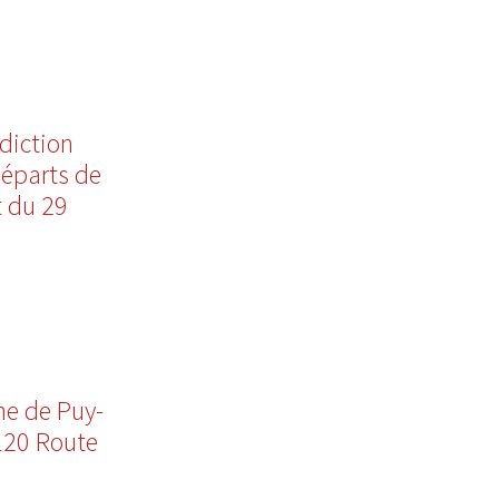
rdiction
départs de
t du 29
e de Puy-
120 Route