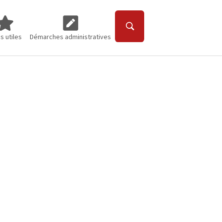
"
"Contact"
enu for "Liens utiles"
Submenu for "Démarches administratives"
s utiles
Démarches administratives