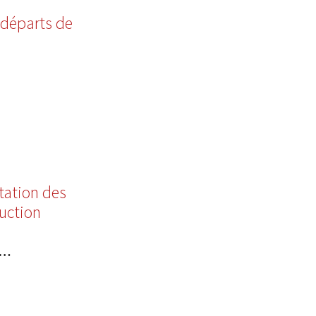
s départs de
itation des
uction
6…