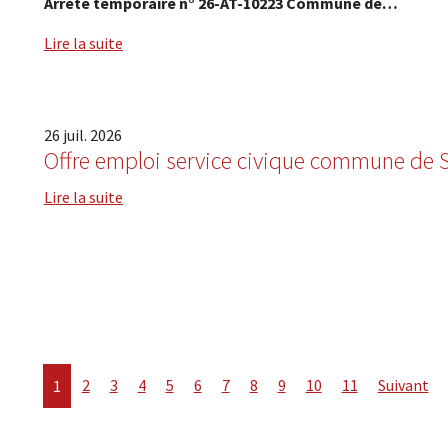
Arrêté temporaire n° 26-AT-10223 Commune de…
Lire la suite
26
juil.
2026
Offre emploi service civique commune de 
Lire la suite
2
3
4
5
6
7
8
9
10
11
Suivant
1