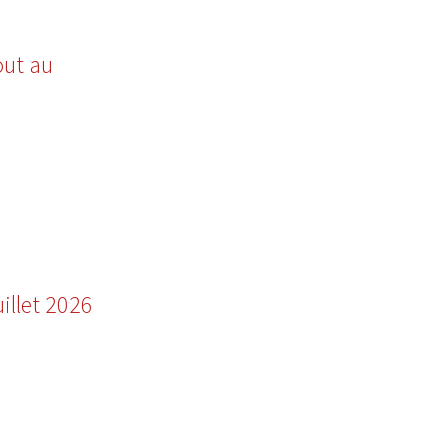
out au
illet 2026